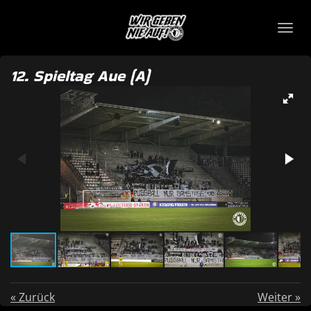
Zum
Hauptinhalt
springen
12. Spieltag Aue (A)
«
Zurück
Weiter
»