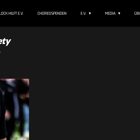
OCK HILFT E.V.
CHOREOSPENDEN
E.V.
MEDIA
ÜB
ety
5