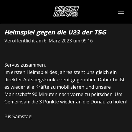
Zum
Hauptinhalt
springen
Heimspiel gegen die U23 der TSG
Veröffentlicht am 6. März 2023 um 09:16
Servus zusammen,
im ersten
Heimspiel
des
Jahres
steht uns
g
leich ein
direkter
Aufstiegskonkurrent
gegenüber. Daher heißt
es wieder alle
Kräfte
zu mobilisieren und unsere
Mannschaft
90 Minuten nach vorne zu
peitschen. Um
Gemeinsam die 3 Punkte wieder an die Donau zu holen!
Bis Samstag!